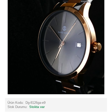
Ürün Kodu:
Dg-8126ga-e9
Stok Durumu:
Stokta var