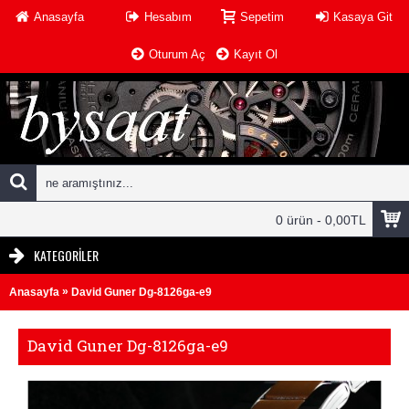
Anasayfa
Hesabım
Sepetim
Kasaya Git
Oturum Aç
Kayıt Ol
0 ürün - 0,00TL
KATEGORILER
»
Anasayfa
David Guner Dg-8126ga-e9
David Guner Dg-8126ga-e9