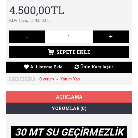
4.500,00TL
KDV Hariç: 3.750,00TL
-
+
SEPETE EKLE
A. Listeme Ekle
Ürün Karşılaştır
0 yorum
Yorum Yap
•
AÇIKLAMA
YORUMLAR (0)
30 MT SU GEÇİRMEZLİK