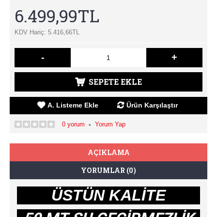
6.499,99TL
KDV Hariç: 5.416,66TL
-
+
SEPETE EKLE
A. Listeme Ekle
Ürün Karşılaştır
0 yorum
Yorum Yap
•
AÇIKLAMA
YORUMLAR (0)
ÜSTÜN KALİTE