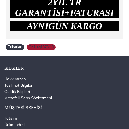
2YIL TR
GARANTİSİ+FATURASI
AYNIGÜN KARGO
Etiketler:
Gr.1.ag1373.10
BILGILER
Hakkımızda
Teslimat Bilgileri
Gizlilik Bilgileri
Mesafeli Satış Sözleşmesi
MÜŞTERI SERVISI
İletişim
Ürün İadesi