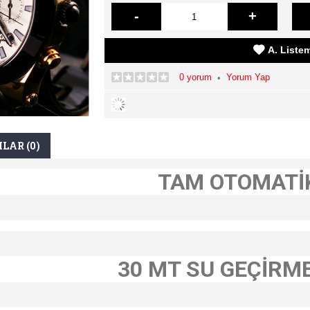
-
+
A. Liste
0 yorum
Yorum Yap
•
LAR (0)
TAM OTOMATİ
30 MT SU GEÇİRM