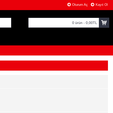
Oturum Aç
Kayıt Ol
0 ürün - 0,00TL