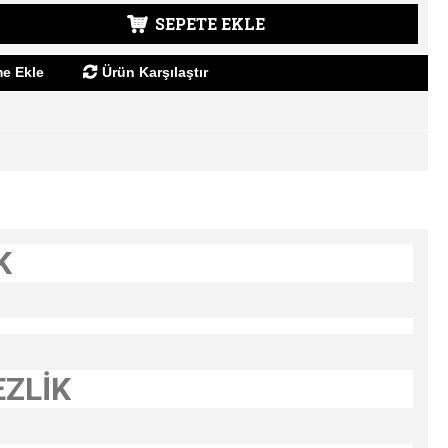
SEPETE EKLE
me Ekle
Ürün Karşılaştır
K
EZLİK