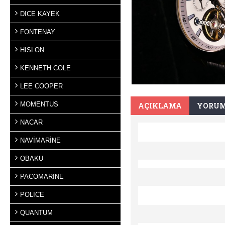
DICE KAYEK
FONTENAY
HISLON
KENNETH COLE
LEE COOPER
MOMENTUS
AÇIKLAMA
YORUM
NACAR
NAVİMARİNE
OBAKU
PACOMARINE
POLICE
QUANTUM