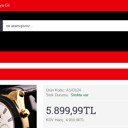
ya Git
Ürün Kodu:
A143124
Stok Durumu:
Stokta var
5.899,99TL
KDV Hariç: 4.916,66TL