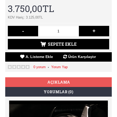
3.750,00TL
KDV Hariç: 3.125,00TL
-
+
SEPETE EKLE
A. Listeme Ekle
Ürün Karşılaştır
0 yorum
Yorum Yap
•
AÇIKLAMA
YORUMLAR (0)