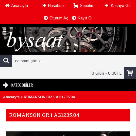
Anasayfa
Hesabım
Sepetim
Kasaya Git
Oturum Aç
Kayıt Ol
0 ürün - 0,00TL
KATEGORILER
»
Anasayfa
ROMANSON GR.1.AG1235.04
ROMANSON GR.1.AG1235.04