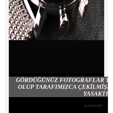
GÖRDÜĞÜNÜZ FOTOGRAFLAR YO
OLUP TARAFIMIZCA ÇEKİLMİŞL
YASAKTIR
SLAZENGER