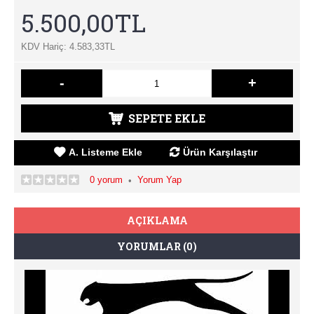
5.500,00TL
KDV Hariç: 4.583,33TL
-
+
SEPETE EKLE
A. Listeme Ekle
Ürün Karşılaştır
0 yorum
Yorum Yap
•
AÇIKLAMA
YORUMLAR (0)