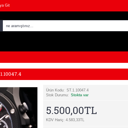
ya Git
1.10047.4
Ürün Kodu:
ST.1.10047.4
Stok Durumu:
Stokta var
5.500,00TL
KDV Hariç: 4.583,33TL