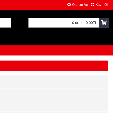
Oturum Aç
Kayıt Ol
0 ürün - 0,00TL