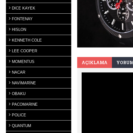
DICE KAYEK
FONTENAY
HISLON
KENNETH COLE
LEE COOPER
MOMENTUS
AÇIKLAMA
YORUM
NACAR
NAVİMARİNE
OBAKU
PACOMARINE
POLICE
QUANTUM