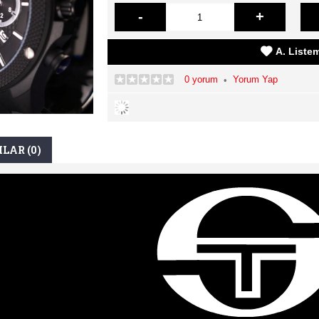
-
+
A. Liste
0 yorum
Yorum Yap
•
LAR (0)