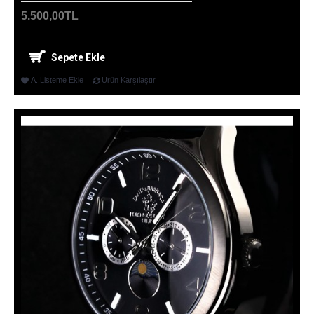
5.500,00TL
..
Sepete Ekle
A. Listeme Ekle
Ürün Karşılaştır